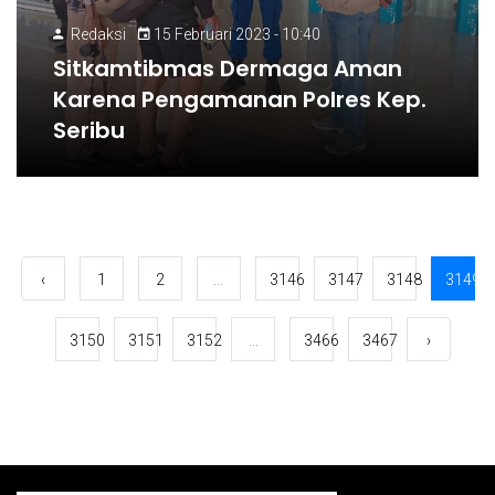
Redaksi
15 Februari 2023 - 10:40
Sitkamtibmas Dermaga Aman
Karena Pengamanan Polres Kep.
Seribu
‹
1
2
...
3146
3147
3148
3149
3150
3151
3152
...
3466
3467
›