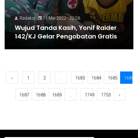
Redaksi
11 Mei 2022 - 22:58
Wujud Tanda Kasih, Yonif Raider
142/KJ Gelar Pengobatan Gratis
‹
1
2
...
1683
1684
1685
1686
1687
1688
1689
...
1749
1750
›