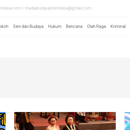
onesia.com \ mediabudayaindonesia@gmail.com
okoh
Seni dan Budaya
Hukum
Bencana
Olah Raga
Kriminal