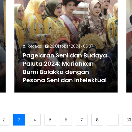
Redaksi
26 Oktober 2024 - 05:07
Pagelaran Seni dan Budaya
Paluta 2024: Meriahkan
Bumi Balakka dengan
Pesona Seni dan Intelektual
2
3
4
5
6
7
8
...
39