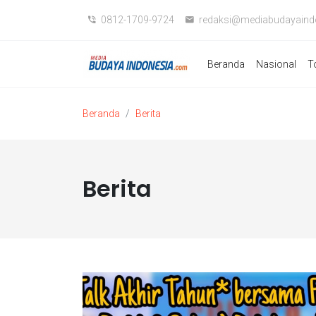
0812-1709-9724
redaksi@mediabudayaind
Beranda
Nasional
T
Beranda
Berita
Berita