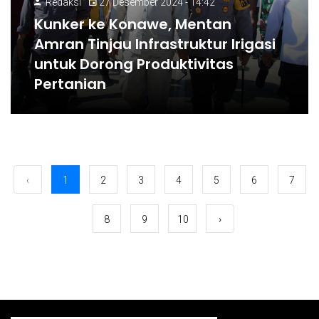
Redaksi
27 Desember 2024 - 14:42
Kunker ke Konawe, Mentan
Amran Tinjau Infrastruktur Irigasi
untuk Dorong Produktivitas
Pertanian
‹
1
2
3
4
5
6
7
8
9
10
›