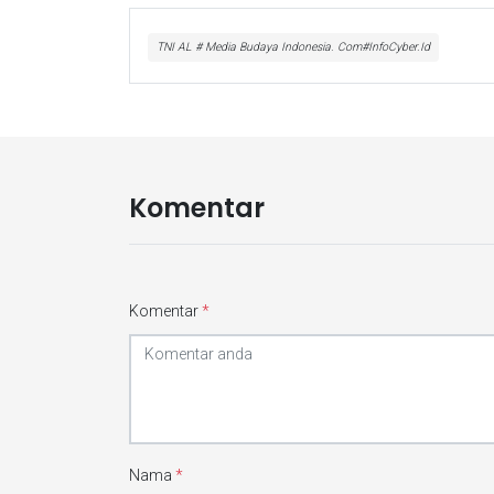
TNI AL # Media Budaya Indonesia. Com#InfoCyber.Id
Komentar
Komentar
*
Nama
*