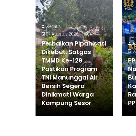
Redaksi
07 Agustus 2026 - 16:04
Perbaikan Pipanisasi
R
Dikebut, Satgas
07
TMMD Ke-129
PP
Pastikan Program
Na
TNI Manunggal Air
Bu
Bersih Segera
Ka
Dinikmati Warga
Ra
Kampung Sesor
PP