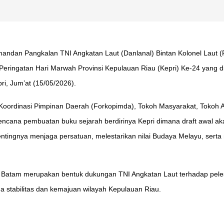
mandan Pangkalan TNI Angkatan Laut (Danlanal) Bintan Kolonel Laut (
eringatan Hari Marwah Provinsi Kepulauan Riau (Kepri) Ke-24 yang 
i, Jum’at (15/05/2026).
 Koordinasi Pimpinan Daerah (Forkopimda), Tokoh Masyarakat, Tokoh 
ncana pembuatan buku sejarah berdirinya Kepri dimana draft awal a
 pentingnya menjaga persatuan, melestarikan nilai Budaya Melayu, s
 Batam merupakan bentuk dukungan TNI Angkatan Laut terhadap pelest
stabilitas dan kemajuan wilayah Kepulauan Riau.