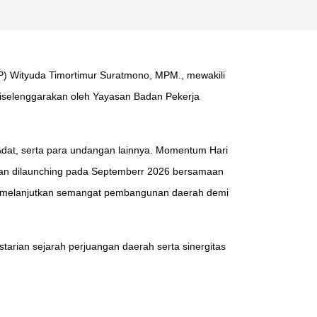
P) Wityuda Timortimur Suratmono, MPM., mewakili
diselenggarakan oleh Yayasan Badan Pekerja
Adat, serta para undangan lainnya. Momentum Hari
kan dilaunching pada Septemberr 2026 bersamaan
erta melanjutkan semangat pembangunan daerah demi
arian sejarah perjuangan daerah serta sinergitas