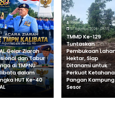
Redaksi
07 Agustus 2026 - 08:55
TMMD Ke-129
edaksi
Tuntaskan
 Agustus 2026 - 15:46
AL Gelar Ziarah
Pembukaan Lahan
sional dan Tabur
Hektar, Siap
nga di TMPNU
Ditanami untuk
libata dalam
Perkuat Ketahan
ngka HUT Ke-40
Pangan Kampung
AL
Sesor