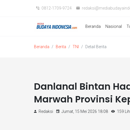
0812-1709-9724
redaksi@mediabudayaind
Beranda
Nasional
T
Beranda
Berita
TNI
Detail Berita
Danlanal Bintan Had
Marwah Provinsi Ke
Redaksi
Jumat, 15 Mei 2026 18:08
159 Lih