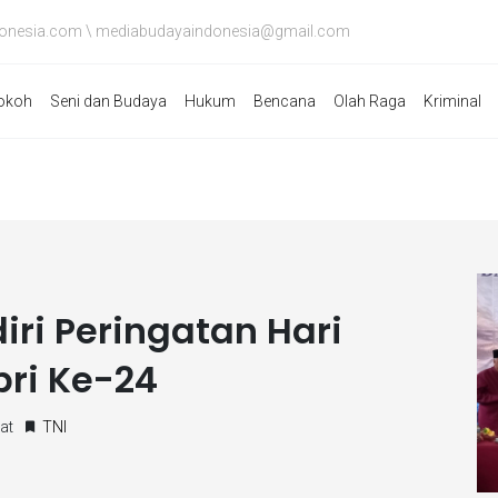
onesia.com \ mediabudayaindonesia@gmail.com
okoh
Seni dan Budaya
Hukum
Bencana
Olah Raga
Kriminal
iri Peringatan Hari
pri Ke-24
at
TNI