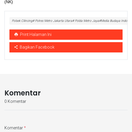
(NK)
Polsek Cilincing# Polres Metro Jakarta Utara# Polda Metro Jaya#Media Budaya Indones
Print Halaman Ini
Bagikan Facebook
Komentar
0 Komentar
Komentar
*